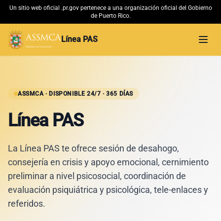
Un sitio web oficial .pr.gov pertenece a una organización oficial del Gobierno
de Puerto Rico.
Línea PAS
Abri
Inicio
Material Educativo
ASSMCA · DISPONIBLE 24/7 · 365 DÍAS
Línea PAS
Conoce más
La Línea PAS te ofrece sesión de desahogo,
ASSMCA →
consejería en crisis y apoyo emocional, cernimiento
preliminar a nivel psicosocial, coordinación de
evaluación psiquiátrica y psicológica, tele-enlaces y
referidos.