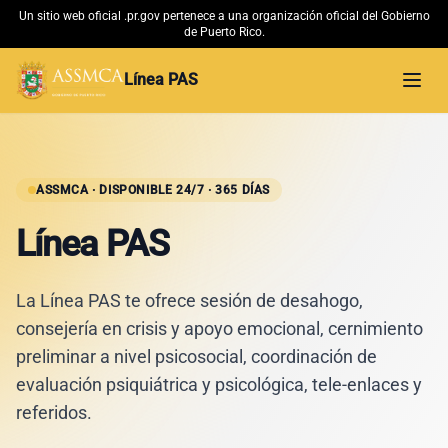
Un sitio web oficial .pr.gov pertenece a una organización oficial del Gobierno
de Puerto Rico.
Línea PAS
Abri
Inicio
Material Educativo
ASSMCA · DISPONIBLE 24/7 · 365 DÍAS
Línea PAS
Conoce más
La Línea PAS te ofrece sesión de desahogo,
ASSMCA →
consejería en crisis y apoyo emocional, cernimiento
preliminar a nivel psicosocial, coordinación de
evaluación psiquiátrica y psicológica, tele-enlaces y
referidos.