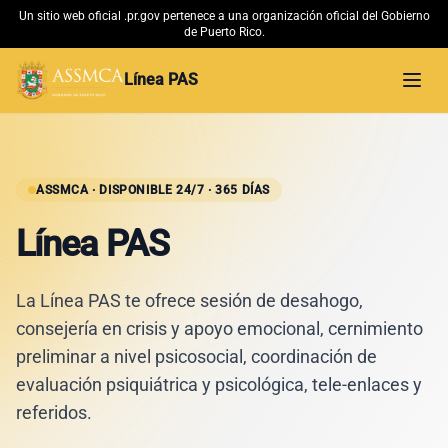
Un sitio web oficial .pr.gov pertenece a una organización oficial del Gobierno
de Puerto Rico.
Línea PAS
Abri
Inicio
Material Educativo
ASSMCA · DISPONIBLE 24/7 · 365 DÍAS
Línea PAS
Conoce más
La Línea PAS te ofrece sesión de desahogo,
ASSMCA →
consejería en crisis y apoyo emocional, cernimiento
preliminar a nivel psicosocial, coordinación de
evaluación psiquiátrica y psicológica, tele-enlaces y
referidos.