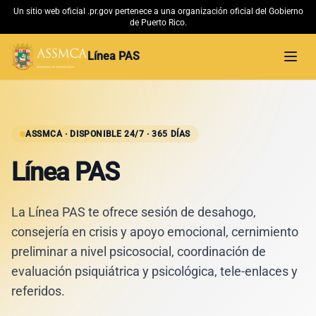
Un sitio web oficial .pr.gov pertenece a una organización oficial del Gobierno
de Puerto Rico.
Línea PAS
Abri
Inicio
Material Educativo
ASSMCA · DISPONIBLE 24/7 · 365 DÍAS
Línea PAS
Conoce más
La Línea PAS te ofrece sesión de desahogo,
ASSMCA →
consejería en crisis y apoyo emocional, cernimiento
preliminar a nivel psicosocial, coordinación de
evaluación psiquiátrica y psicológica, tele-enlaces y
referidos.