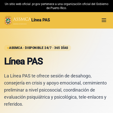
Un sitio web oficial .pr.gov pertenece a una organización oficial del Gobierno
de Puerto Rico.
Línea PAS
Abri
Inicio
Material Educativo
ASSMCA · DISPONIBLE 24/7 · 365 DÍAS
Línea PAS
Conoce más
La Línea PAS te ofrece sesión de desahogo,
ASSMCA →
consejería en crisis y apoyo emocional, cernimiento
preliminar a nivel psicosocial, coordinación de
evaluación psiquiátrica y psicológica, tele-enlaces y
referidos.