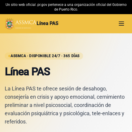
Un sitio web oficial .pr.gov pertenece a una organización oficial del Gobierno
de Puerto Rico.
Línea PAS
Abri
Inicio
Material Educativo
ASSMCA · DISPONIBLE 24/7 · 365 DÍAS
Línea PAS
Conoce más
La Línea PAS te ofrece sesión de desahogo,
ASSMCA →
consejería en crisis y apoyo emocional, cernimiento
preliminar a nivel psicosocial, coordinación de
evaluación psiquiátrica y psicológica, tele-enlaces y
referidos.