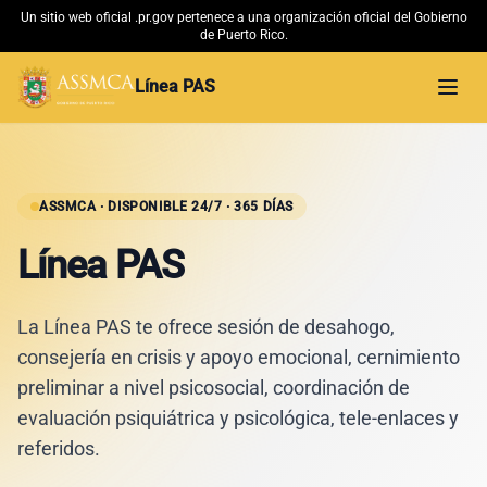
Un sitio web oficial .pr.gov pertenece a una organización oficial del Gobierno
de Puerto Rico.
Línea PAS
Abri
Inicio
Material Educativo
ASSMCA · DISPONIBLE 24/7 · 365 DÍAS
Línea PAS
Conoce más
La Línea PAS te ofrece sesión de desahogo,
ASSMCA →
consejería en crisis y apoyo emocional, cernimiento
preliminar a nivel psicosocial, coordinación de
evaluación psiquiátrica y psicológica, tele-enlaces y
referidos.