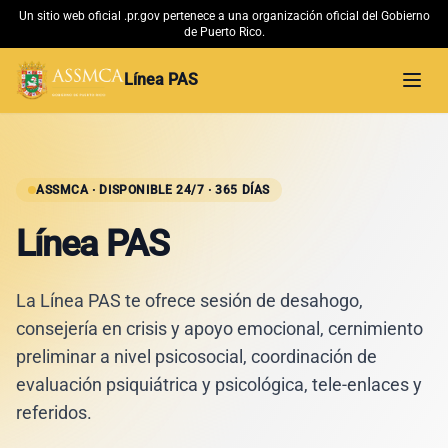
Un sitio web oficial .pr.gov pertenece a una organización oficial del Gobierno
de Puerto Rico.
Línea PAS
Abri
Inicio
Material Educativo
ASSMCA · DISPONIBLE 24/7 · 365 DÍAS
Línea PAS
Conoce más
La Línea PAS te ofrece sesión de desahogo,
ASSMCA →
consejería en crisis y apoyo emocional, cernimiento
preliminar a nivel psicosocial, coordinación de
evaluación psiquiátrica y psicológica, tele-enlaces y
referidos.